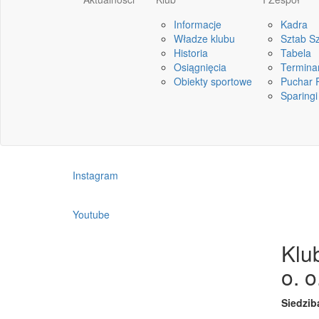
Informacje
Kadra
SPONSOR TECHNICZN
Władze klubu
Sztab S
Historia
Tabela
Osiągnięcia
Termina
Obiekty sportowe
Puchar P
Znajdź nas w social mediach:
Sparingi
Facebook
Instagram
Youtube
Klu
o. o
Siedzib