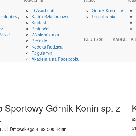
O Akademii
Górnik Konin TV
Y
zkoleniowy
Kadra Szkoleniowa
Do pobrania
Kontakt
rz
Płatności
olski
Wspierają nas
KLUB 200
KARNET KI
Projekty
Kodeks Rodzica
Regulamin
Akademia na Facebooku
b Sportowy Górnik Konin sp. z
.
63
5
a:
ul. Dmowskiego 4, 62-500 Konin