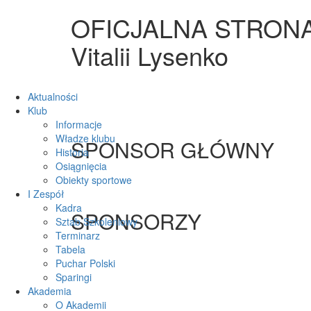
OFICJALNA STRON
Vitalii Lysenko
Aktualności
Klub
Informacje
Władze klubu
SPONSOR GŁÓWNY
Historia
Osiągnięcia
Obiekty sportowe
I Zespół
Kadra
SPONSORZY
Sztab Szkoleniowy
Terminarz
Tabela
Puchar Polski
Sparingi
Akademia
O Akademii