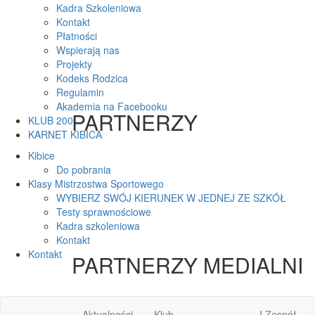
Kadra Szkoleniowa
Kontakt
Płatności
Wspierają nas
Projekty
Kodeks Rodzica
Regulamin
Akademia na Facebooku
PARTNERZY
KLUB 200
KARNET KIBICA
Kibice
Do pobrania
Klasy Mistrzostwa Sportowego
WYBIERZ SWÓJ KIERUNEK W JEDNEJ ZE SZKÓŁ
Testy sprawnościowe
Kadra szkoleniowa
Kontakt
Kontakt
PARTNERZY MEDIALNI
Aktualności
Klub
I Zespół