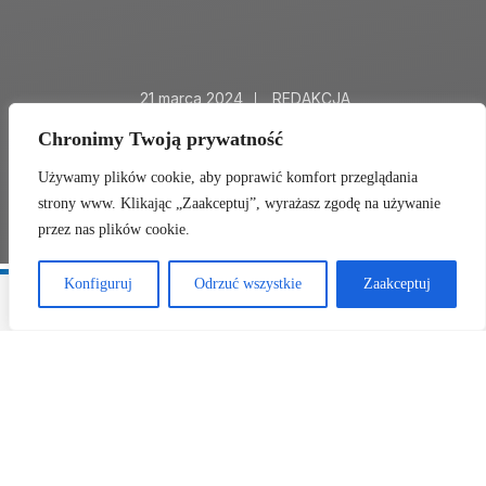
21 marca 2024
|
REDAKCJA
Eska2
Chronimy Twoją prywatność
Używamy plików cookie, aby poprawić komfort przeglądania
Facebook
Twitter
UDOSTĘPNIJ:
strony www. Klikając „Zaakceptuj”, wyrażasz zgodę na używanie
przez nas plików cookie.
Konfiguruj
Odrzuć wszystkie
Zaakceptuj