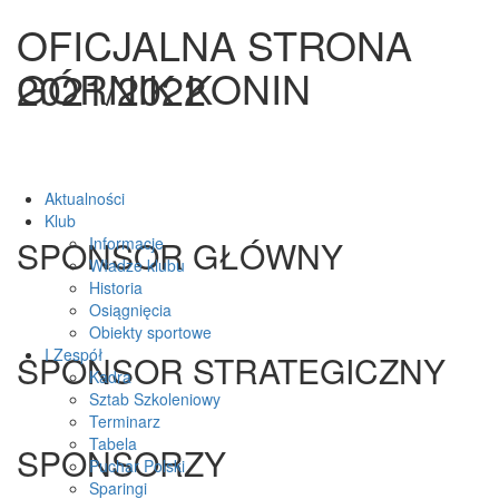
OFICJALNA STRONA
GÓRNIK KONIN
2021/2022
Aktualności
Klub
SPONSOR GŁÓWNY
Informacje
Władze klubu
Historia
Osiągnięcia
Obiekty sportowe
I Zespół
SPONSOR STRATEGICZNY
Kadra
Sztab Szkoleniowy
Terminarz
Tabela
SPONSORZY
Puchar Polski
Sparingi