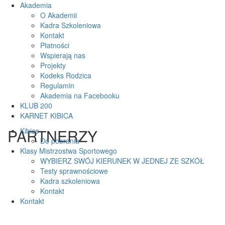
Akademia
O Akademii
Kadra Szkoleniowa
Kontakt
Płatności
Wspierają nas
Projekty
Kodeks Rodzica
Regulamin
Akademia na Facebooku
KLUB 200
KARNET KIBICA
PARTNERZY
Kibice
Do pobrania
Klasy Mistrzostwa Sportowego
WYBIERZ SWÓJ KIERUNEK W JEDNEJ ZE SZKÓŁ
Testy sprawnościowe
Kadra szkoleniowa
Kontakt
Kontakt