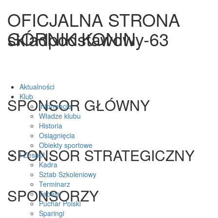
OFICJALNA STRONA
GÓRNIK KONIN
skladpodstawowy-63
Aktualności
Klub
SPONSOR GŁÓWNY
Informacje
Władze klubu
Historia
Osiągnięcia
Obiekty sportowe
SPONSOR STRATEGICZNY
I Zespół
Kadra
Sztab Szkoleniowy
Terminarz
SPONSORZY
Tabela
Puchar Polski
Sparingi