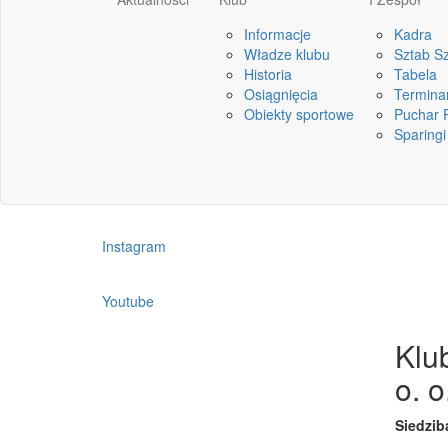
Informacje
Kadra
SPONSOR TECHNICZN
Władze klubu
Sztab S
Historia
Tabela
Osiągnięcia
Termina
Obiekty sportowe
Puchar P
Znajdź nas w social mediach:
Sparingi
Facebook
Instagram
Youtube
Klu
o. o
Siedzib