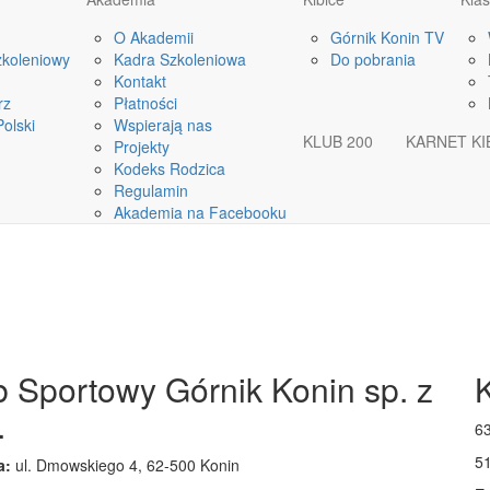
O Akademii
Górnik Konin TV
Y
zkoleniowy
Kadra Szkoleniowa
Do pobrania
Kontakt
rz
Płatności
olski
Wspierają nas
KLUB 200
KARNET KI
Projekty
Kodeks Rodzica
Regulamin
Akademia na Facebooku
b Sportowy Górnik Konin sp. z
.
63
5
a:
ul. Dmowskiego 4, 62-500 Konin