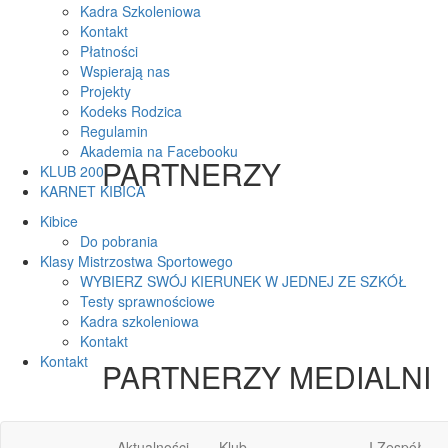
Kadra Szkoleniowa
Kontakt
Płatności
Wspierają nas
Projekty
Kodeks Rodzica
Regulamin
Akademia na Facebooku
PARTNERZY
KLUB 200
KARNET KIBICA
Kibice
Do pobrania
Klasy Mistrzostwa Sportowego
WYBIERZ SWÓJ KIERUNEK W JEDNEJ ZE SZKÓŁ
Testy sprawnościowe
Kadra szkoleniowa
Kontakt
Kontakt
PARTNERZY MEDIALNI
Aktualności
Klub
I Zespół