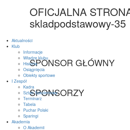
OFICJALNA STRON
skladpodstawowy-35
Aktualności
Klub
Informacje
Władze klubu
SPONSOR GŁÓWNY
Historia
Osiągnięcia
Obiekty sportowe
I Zespół
Kadra
SPONSORZY
Sztab Szkoleniowy
Terminarz
Tabela
Puchar Polski
Sparingi
Akademia
O Akademii