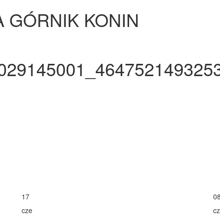
A GÓRNIK KONIN
029145001_464752149325
17
0
cze
c