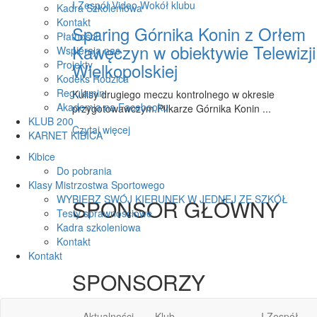
I Zespół
Video
Wokół klubu
Kadra Szkoleniowa
Kontakt
Sparing Górnika Konin z Orłem
Płatności
Kawęczyn w obiektywie Telewizji
Wspierają nas
Projekty
Wielkopolskiej
Kodeks Rodzica
Regulamin
Kulisy drugiego meczu kontrolnego w okresie
Akademia na Facebooku
przygotowawczym.Piłkarze Górnika Konin ...
KLUB 200
Czytaj więcej
KARNET KIBICA
Kibice
Do pobrania
Klasy Mistrzostwa Sportowego
WYBIERZ SWÓJ KIERUNEK W JEDNEJ ZE SZKÓŁ
SPONSOR GŁÓWNY
Testy sprawnościowe
Kadra szkoleniowa
Kontakt
Kontakt
SPONSORZY
Aktualności
Klub
I Zespół