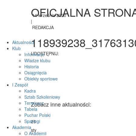
OFICJALNA STRON
14 września 2020
|
REDAKCJA
118939238_3176313
Aktualności
Klub
UDOSTĘPNIJ:
Informacje
Władze klubu
Historia
Osiągnięcia
Facebook
Obiekty sportowe
I Zespół
Twitter
Kadra
Sztab Szkoleniowy
Terminarz
Zobacz inne aktualności:
Tabela
Puchar Polski
Sparingi
26
Akademia
sty
O Akademii