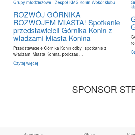
Grupy młodzieżowe
I Zespół
KMS Konin
Wokół klubu
G
kl
ROZWÓJ GÓRNIKA
G
ROZWOJEM MIASTA! Spotkanie
G
przedstawicieli Górnika Konin z
władzami Miasta Konina
Gó
ro
Przedstawiciele Górnika Konin odbyli spotkanie z
Cz
władzami Miasta Konina, podczas ...
Czytaj więcej
SPONSOR ST
Akademia
Kibice
Kla