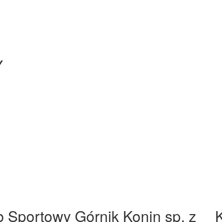
Y
b Sportowy Górnik Konin sp. z