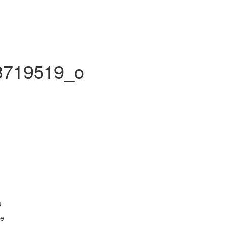
3719519_o
8
ze