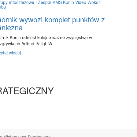
rupy młodzieżowe
I Zespół
KMS Konin
Video
Wokół
ubu
órnik wywozi komplet punktów z
niezna
rnik Konin odniósł kolejne ważne zwycięstwo w
zgrywkach Artbud IV ligi. W ...
ytaj więcej
RATEGICZNY
sy Mistrzostwa Sportowego